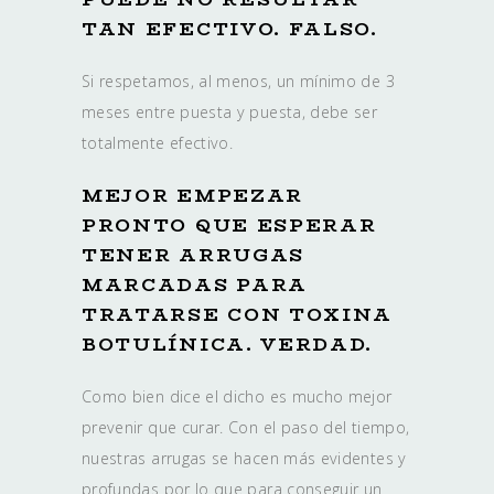
TAN EFECTIVO. FALSO.
Si respetamos, al menos, un mínimo de 3
meses entre puesta y puesta, debe ser
totalmente efectivo.
MEJOR EMPEZAR
PRONTO QUE ESPERAR
TENER ARRUGAS
MARCADAS PARA
TRATARSE CON TOXINA
BOTULÍNICA. VERDAD.
Como bien dice el dicho es mucho mejor
prevenir que curar. Con el paso del tiempo,
nuestras arrugas se hacen más evidentes y
profundas por lo que para conseguir un