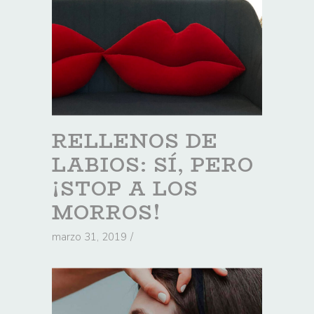
RELLENOS DE
LABIOS: SÍ, PERO
¡STOP A LOS
MORROS!
marzo 31, 2019