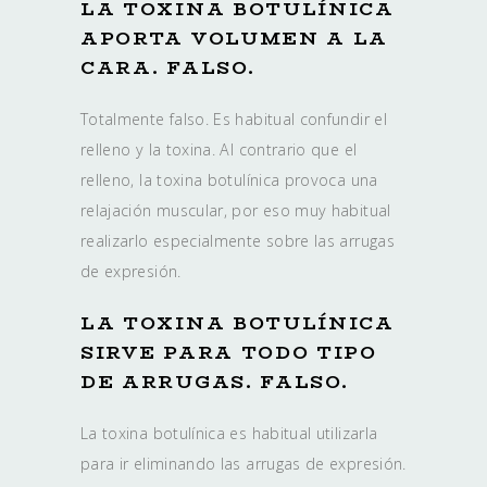
LA TOXINA BOTULÍNICA
APORTA VOLUMEN A LA
CARA. FALSO.
Totalmente falso. Es habitual confundir el
relleno y la toxina. Al contrario que el
relleno, la toxina botulínica provoca una
relajación muscular, por eso muy habitual
realizarlo especialmente sobre las arrugas
de expresión.
LA TOXINA BOTULÍNICA
SIRVE PARA TODO TIPO
DE ARRUGAS. FALSO.
La toxina botulínica es habitual utilizarla
para ir eliminando las arrugas de expresión.