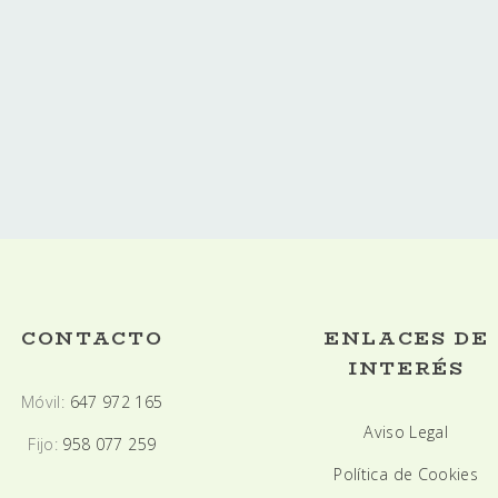
os preferidos pero, como
IENTOS FACIALES
CONTACTO
ENLACES DE
INTERÉS
Móvil:
647 972 165
Aviso Legal
Fijo:
958 077 259
Política de Cookies