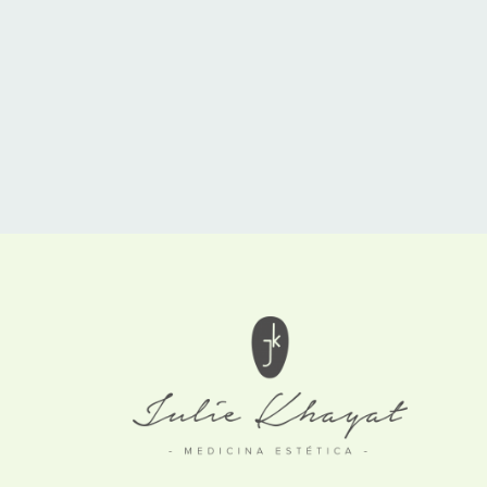
los rellenos de labios, son unos de mis rellen
BY
ADMIN
MEDICINA ESTÉTICA
,
TRATAM